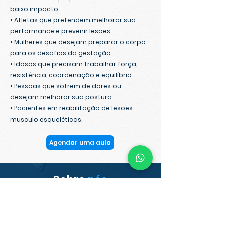
baixo impacto.
• Atletas que pretendem melhorar sua
performance e prevenir lesões.
• Mulheres que desejam preparar o corpo
para os desafios da gestação.
• Idosos que precisam trabalhar força,
resistência, coordenação e equilíbrio.
• Pessoas que sofrem de dores ou
desejam melhorar sua postura.
• Pacientes em reabilitação de lesões
musculo esqueléticas.
Agendar uma aula
Sobre
nós
O Espaço Energy destaca-se como o pioneiro estúdio
de Pilates Clássico localizado no Jardim da Saúde,
em São Paulo. Desde sua inauguração em 2016, tem
promover a saúde e o bem-estar
como missão
do corpo e da
mente.