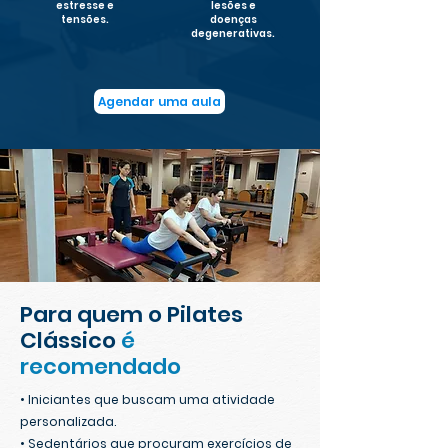
estresse e
lesões e
tensões.
doenças
degenerativas.
Agendar uma aula
Para quem o Pilates
Clássico
é
recomendado
• Iniciantes que buscam uma atividade
personalizada.
• Sedentários que procuram exercícios de