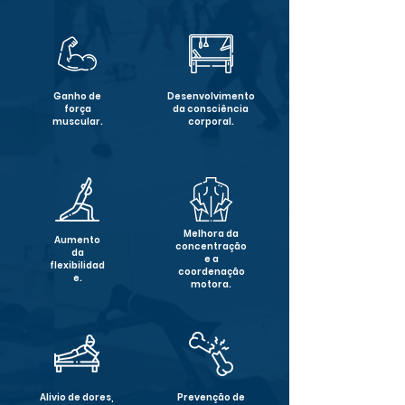
Ganho de
Desenvolvimento
força
da consciência
muscular.
corporal.
Melhora da
Aumento
concentração
da
e a
flexibilidad
coordenação
e.
motora.
Alivio de dores,
Prevenção de